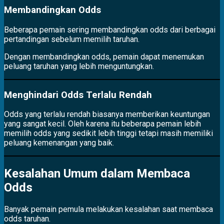
Membandingkan Odds
Beberapa pemain sering membandingkan odds dari berbagai
pertandingan sebelum memilih taruhan.
Dengan membandingkan odds, pemain dapat menemukan
peluang taruhan yang lebih menguntungkan.
Menghindari Odds Terlalu Rendah
Odds yang terlalu rendah biasanya memberikan keuntungan
yang sangat kecil. Oleh karena itu beberapa pemain lebih
memilih odds yang sedikit lebih tinggi tetapi masih memiliki
peluang kemenangan yang baik.
Kesalahan Umum dalam Membaca
Odds
Banyak pemain pemula melakukan kesalahan saat membaca
odds taruhan.