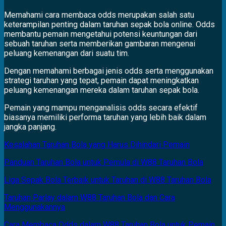
Memahami cara membaca odds merupakan salah satu
keterampilan penting dalam taruhan sepak bola online. Odds
membantu pemain mengetahui potensi keuntungan dari
sebuah taruhan serta memberikan gambaran mengenai
peluang kemenangan dari suatu tim.
Dengan memahami berbagai jenis odds serta menggunakan
strategi taruhan yang tepat, pemain dapat meningkatkan
peluang kemenangan mereka dalam taruhan sepak bola.
Pemain yang mampu menganalisis odds secara efektif
biasanya memiliki performa taruhan yang lebih baik dalam
jangka panjang.
Kesalahan Taruhan Bola yang Harus Dihindari Pemain
Panduan Taruhan Bola untuk Pemula di W88 Taruhan Bola
Liga Sepak Bola Terbaik untuk Taruhan di W88 Taruhan Bola
Taruhan Parlay dalam W88 Taruhan Bola dan Cara
Menggunakannya
Cara Membaca Odds dalam W88 Taruhan Bola untuk Pemain