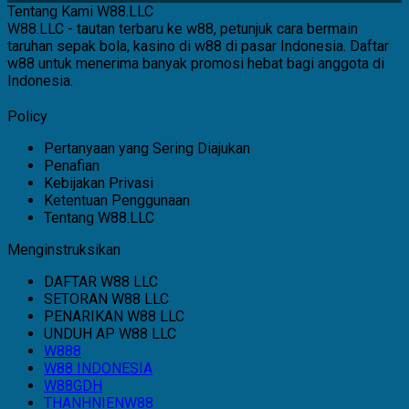
Akurat
Tentang Kami W88.LLC
W88.LLC - tautan terbaru ke w88, petunjuk cara bermain
taruhan sepak bola, kasino di w88 di pasar Indonesia. Daftar
w88 untuk menerima banyak promosi hebat bagi anggota di
Indonesia.
Policy
Pertanyaan yang Sering Diajukan
Penafian
Kebijakan Privasi
Ketentuan Penggunaan
Tentang W88.LLC
Menginstruksikan
DAFTAR W88 LLC
SETORAN W88 LLC
PENARIKAN W88 LLC
UNDUH AP W88 LLC
W888
W88 INDONESIA
W88GDH
THANHNIENW88