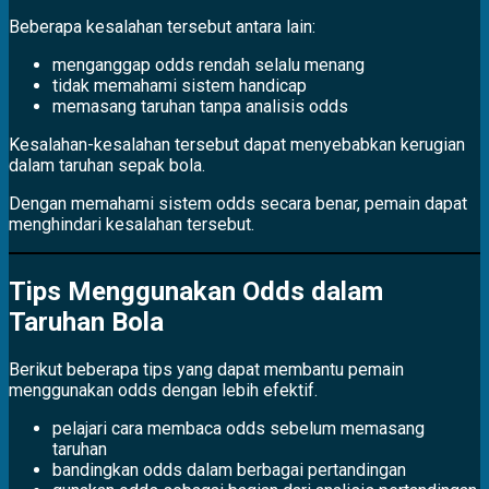
Beberapa kesalahan tersebut antara lain:
menganggap odds rendah selalu menang
tidak memahami sistem handicap
memasang taruhan tanpa analisis odds
Kesalahan-kesalahan tersebut dapat menyebabkan kerugian
dalam taruhan sepak bola.
Dengan memahami sistem odds secara benar, pemain dapat
menghindari kesalahan tersebut.
Tips Menggunakan Odds dalam
Taruhan Bola
Berikut beberapa tips yang dapat membantu pemain
menggunakan odds dengan lebih efektif.
pelajari cara membaca odds sebelum memasang
taruhan
bandingkan odds dalam berbagai pertandingan