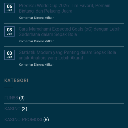
World
Prediksi World Cup 2026: Tim Favorit, Pemain
Analisis
06
Cup
Lengkap
Jun
Bintang, dan Peluang Juara
2026
Kandidat
pada
Komentar Dinonaktifkan
Lengkap
Terkuat
Prediksi
dan
World
Cara Memahami Expected Goals (xG) dengan Lebih
Format
03
Cup
Baru
Jun
Sederhana dalam Sepak Bola
2026:
FIFA
pada
Komentar Dinonaktifkan
Tim
yang
Cara
Favorit,
Wajib
Memahami
Statistik Modern yang Penting dalam Sepak Bola
Pemain
03
Diketahui
Expected
Bintang,
Jun
untuk Analisis yang Lebih Akurat
Goals
dan
pada
Komentar Dinonaktifkan
(xG)
Peluang
Statistik
dengan
Juara
Modern
Lebih
yang
KATEGORI
Sederhana
Penting
dalam
dalam
Sepak
Sepak
Bola
FUN88
(9)
Bola
untuk
KASINO
(3)
Analisis
yang
Lebih
KASINO PROMOSI
(8)
Akurat