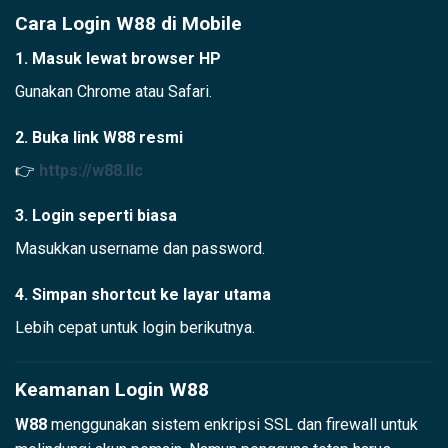
Cara Login W88 di Mobile
1. Masuk lewat browser HP
Gunakan Chrome atau Safari.
2. Buka link W88 resmi
👉
https://w88.llc
3. Login seperti biasa
Masukkan username dan password.
4. Simpan shortcut ke layar utama
Lebih cepat untuk login berikutnya.
Keamanan Login W88
W88
menggunakan sistem enkripsi SSL dan firewall untuk