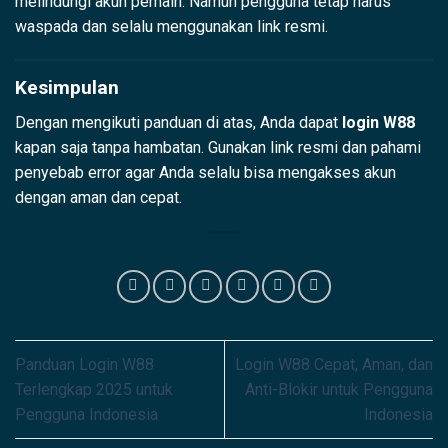
melindungi akun pemain. Namun pengguna tetap harus
waspada dan selalu menggunakan link resmi.
Kesimpulan
Dengan mengikuti panduan di atas, Anda dapat
login
W88
kapan saja tanpa hambatan. Gunakan link resmi dan pahami
penyebab error agar Anda selalu bisa mengakses akun
dengan aman dan cepat.
Panduan Login W88
Login W88 Cepat, Aman, dan
Terlengkap 2025 untuk
Anti-Blokir untuk Pengguna
Pengguna Indonesia
Indonesia