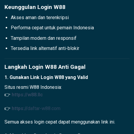
Keunggulan Login W88
Akses aman dan terenkripsi
Performa cepat untuk pemain Indonesia
Tampilan modern dan responsif
Tersedia link alternatif anti-blokir
Langkah Login W88 Anti Gagal
1. Gunakan Link Login W88 yang Valid
Situs resmi W88 Indonesia:
👉
https://w88.llc
👉
https://
daftar-w88.com
Semua akses login cepat dapat menggunakan link ini.