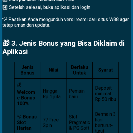
4️⃣ Setelah selesai, buka aplikasi dan login
💡 Pastikan Anda mengunduh versi resmi dari situs W88 agar
tetap aman dan update.
🎁
3. Jenis Bonus yang Bisa Diklaim di
Aplikasi
Jenis
Berlaku
Nilai
Syarat
Bonus
Untuk
💰
Deposit
Hingga
Pemain
Welcom
minimal
Rp 1 juta
baru
e Bonus
Rp 50 ribu
100%
Bermain 3
🎯
Bonus
Slot
77 Free
hari
Slot
Pragmatic
Spin
berturut-
Harian
& PG Soft
turut