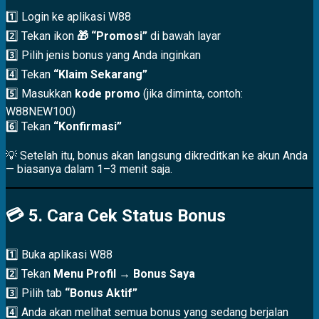
1️⃣ Login ke aplikasi W88
2️⃣ Tekan ikon
🎁 “Promosi”
di bawah layar
3️⃣ Pilih jenis bonus yang Anda inginkan
4️⃣ Tekan
“Klaim Sekarang”
5️⃣ Masukkan
kode promo
(jika diminta, contoh:
W88NEW100)
6️⃣ Tekan
“Konfirmasi”
💡 Setelah itu, bonus akan langsung dikreditkan ke akun Anda
— biasanya dalam 1–3 menit saja.
💳
5. Cara Cek Status Bonus
1️⃣ Buka aplikasi W88
2️⃣ Tekan
Menu Profil → Bonus Saya
3️⃣ Pilih tab
“Bonus Aktif”
4️⃣ Anda akan melihat semua bonus yang sedang berjalan