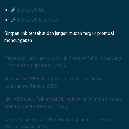
https://w88.llc
https://w88oyo1.com
Simpan link tersebut dan jangan mudah tergiur promosi
mencurigakan.
Perbedaan Link Utama dan Link Alternatif W88: Mana yang
Lebih Aman Digunakan? (2026)
Kenapa Link W88 Sering Berubah? Ini Penjelasan
Lengkapnya (Update 2026)
Link W88 untuk Telkomsel, XL, Indosat & Smartfren: Akses
Stabil di Semua Provider (2026)
Cara Cek Link Resmi W88 dan Menghindari Link Palsu
(Panduan Aman 2026)