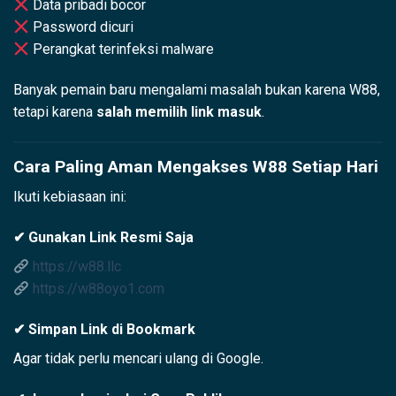
Data pribadi bocor
Password dicuri
Perangkat terinfeksi malware
Banyak pemain baru mengalami masalah bukan karena W88,
tetapi karena
salah memilih link masuk
.
Cara Paling Aman Mengakses W88 Setiap Hari
Ikuti kebiasaan ini:
✔ Gunakan Link Resmi Saja
https://w88.llc
https://w88oyo1.com
✔ Simpan Link di Bookmark
Agar tidak perlu mencari ulang di Google.