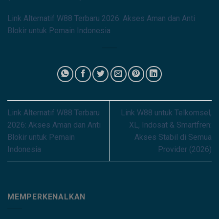
Link Alternatif W88 Terbaru 2026: Akses Aman dan Anti
Blokir untuk Pemain Indonesia
Link Alternatif W88 Terbaru
Link W88 untuk Telkomsel,
2026: Akses Aman dan Anti
XL, Indosat & Smartfren:
Blokir untuk Pemain
Akses Stabil di Semua
Indonesia
Provider (2026)
MEMPERKENALKAN