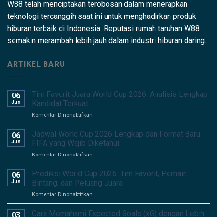
W88 telah menciptakan terobosan dalam menerapkan
teknologi tercanggih saat ini untuk menghadirkan produk
hiburan terbaik di Indonesia. Reputasi rumah taruhan W88
semakin merambah lebih jauh dalam industri hiburan daring.
ARTIKEL BARU
Tim Favorit Juara World Cup 2026: Analisis Lengkap
06
Jun
Kandidat Terkuat
pada
Komentar Dinonaktifkan
Tim
Favorit
Jadwal World Cup 2026 Lengkap dan Format Baru
06
Juara
Jun
FIFA yang Wajib Diketahui
World
pada
Komentar Dinonaktifkan
Cup
Jadwal
2026:
World
Prediksi World Cup 2026: Tim Favorit, Pemain
Analisis
06
Cup
Lengkap
Jun
Bintang, dan Peluang Juara
2026
Kandidat
pada
Komentar Dinonaktifkan
Lengkap
Terkuat
Prediksi
dan
World
Cara Memahami Expected Goals (xG) dengan Lebih
Format
03