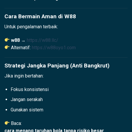
Cara Bermain Aman di W88
Untuk pengalaman terbaik:
w88
→
https://w88.llc/
Alternatif:
https://w88oyo1.com
Strategi Jangka Panjang (Anti Bangkrut)
Jika ingin bertahan:
Fokus konsistensi
Jangan serakah
Gunakan sistem
Baca:
cara menang taruhan bola tanpa risiko besar