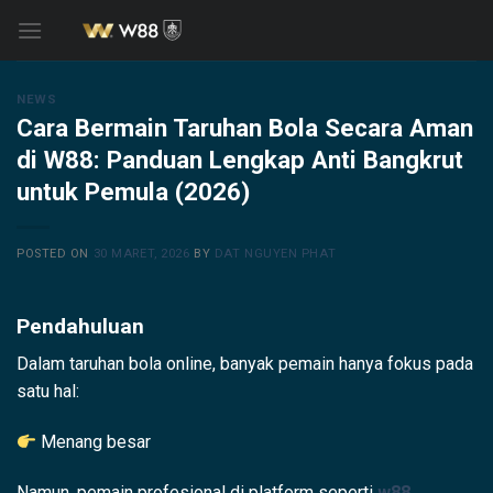
Skip
to
content
NEWS
Cara Bermain Taruhan Bola Secara Aman
di W88: Panduan Lengkap Anti Bangkrut
untuk Pemula (2026)
POSTED ON
30 MARET, 2026
BY
DAT NGUYEN PHAT
Pendahuluan
Dalam taruhan bola online, banyak pemain hanya fokus pada
satu hal:
Menang besar
Namun, pemain profesional di platform seperti
w88