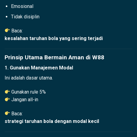
Emosional
Tidak disiplin
Baca:
kesalahan taruhan bola yang sering terjadi
Prinsip Utama Bermain Aman di W88
1. Gunakan Manajemen Modal
Ini adalah dasar utama.
Gunakan rule 5%
Jangan all-in
Baca:
strategi taruhan bola dengan modal kecil