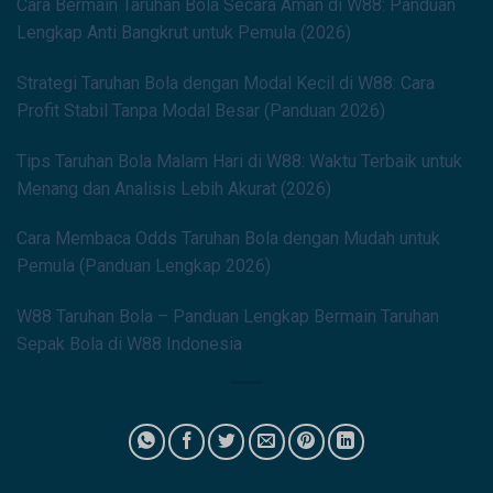
Cara Bermain Taruhan Bola Secara Aman di W88: Panduan
Lengkap Anti Bangkrut untuk Pemula (2026)
Strategi Taruhan Bola dengan Modal Kecil di W88: Cara
Profit Stabil Tanpa Modal Besar (Panduan 2026)
Tips Taruhan Bola Malam Hari di W88: Waktu Terbaik untuk
Menang dan Analisis Lebih Akurat (2026)
Cara Membaca Odds Taruhan Bola dengan Mudah untuk
Pemula (Panduan Lengkap 2026)
W88 Taruhan Bola – Panduan Lengkap Bermain Taruhan
Sepak Bola di W88 Indonesia