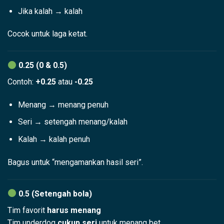
Jika kalah → kalah
Cocok untuk laga ketat.
0.25 (0 & 0.5)
Contoh:
+0.25
atau
-0.25
Menang → menang penuh
Seri → setengah menang/kalah
Kalah → kalah penuh
Bagus untuk “mengamankan hasil seri”.
0.5 (Setengah bola)
Tim favorit
harus menang
Tim underdog
cukup seri
untuk menang bet.