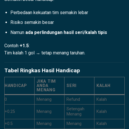
Perbedaan kekuatan tim semakin lebar
Risiko semakin besar
Namun
ada perlindungan hasil seri/kalah tipis
Contoh
+1.5
:
Tim kalah 1 gol → tetap menang taruhan.
Tabel Ringkas Hasil Handicap
JIKA TIM
HANDICAP
ANDA
SERI
KALAH
MENANG
0
Menang
Refund
Kalah
Setengah
+0.25
Menang
Kalah
Menang
+0.5
Menang
Menang
Kalah