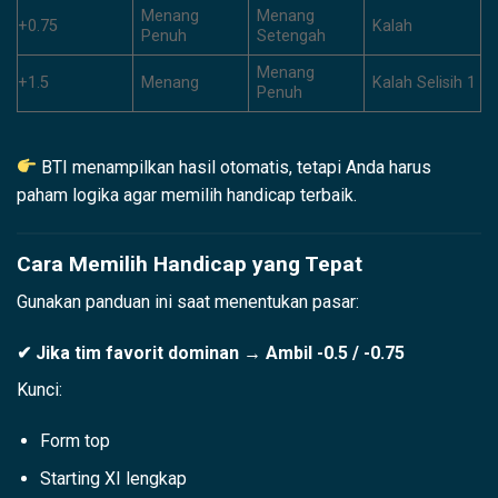
Menang
Menang
+0.75
Kalah
Penuh
Setengah
Menang
+1.5
Menang
Kalah Selisih 1
Penuh
BTI menampilkan hasil otomatis, tetapi Anda harus
paham logika agar memilih handicap terbaik.
Cara Memilih Handicap yang Tepat
Gunakan panduan ini saat menentukan pasar:
✔ Jika tim favorit dominan → Ambil
-0.5 / -0.75
Kunci:
Form top
Starting XI lengkap