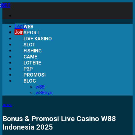
Skip
to
content
Login
W88
Join
SPORT
LIVE KASINO
SLOT
FISHING
GAME
LOTERE
P2P
PROMOSI
BLOG
w88
w88oyo
NEWS
Bonus & Promosi Live Casino W88
Indonesia 2025