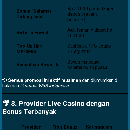
Rp 50.000 gratis tanpa
Bonus “Selamat
deposit (event
Datang Indo”
periodik)
Ajak teman = dapat Rp
Refer a Friend
100.000
Top-Up Hari
Cashback 17% setiap
Merdeka
17 Agustus
Bonus mingguan
Ramadhan Rewards
selama bulan puasa
💡
Semua promosi ini aktif musiman
dan diumumkan di
halaman
Promosi W88 Indonesia
.
🎥
8. Provider Live Casino dengan
Bonus Terbanyak
Provider
Fitur Bonus
Keunggulan