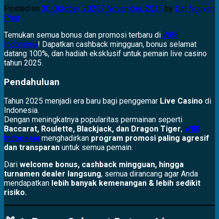
Posted on
30 Oktober, 2025
7 November, 2025
by
Dat Nguyen
Phat
Temukan semua bonus dan promosi terbaru di
W88
Indonesia
! Dapatkan cashback mingguan, bonus selamat
datang 100%, dan hadiah eksklusif untuk pemain live casino
tahun 2025.
Pendahuluan
Tahun 2025 menjadi era baru bagi penggemar
Live Casino
di
Indonesia.
Dengan meningkatnya popularitas permainan seperti
Baccarat, Roulette, Blackjack, dan Dragon Tiger
,
W88
Indonesia
menghadirkan
program promosi paling agresif
dan transparan
untuk semua pemain.
Dari
welcome bonus, cashback mingguan, hingga
turnamen dealer langsung
, semua dirancang agar Anda
mendapatkan
lebih banyak kemenangan & lebih sedikit
risiko.