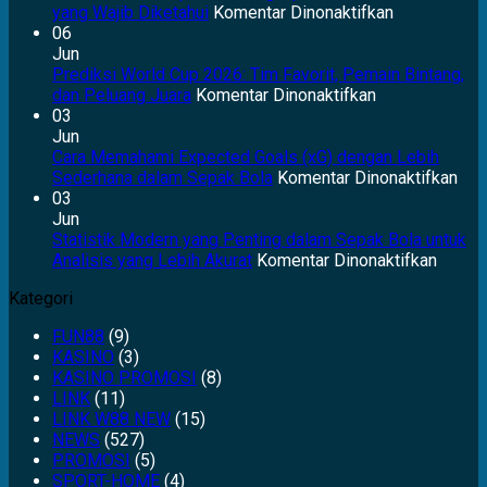
World
pada
yang Wajib Diketahui
Komentar Dinonaktifkan
Cup
Jadwal
06
2026:
World
Jun
Analisis
Cup
Prediksi World Cup 2026: Tim Favorit, Pemain Bintang,
Lengkap
pada
2026
dan Peluang Juara
Komentar Dinonaktifkan
Kandidat
Prediksi
Lengkap
03
Terkuat
World
dan
Jun
Cup
Format
Cara Memahami Expected Goals (xG) dengan Lebih
2026:
Baru
pad
Sederhana dalam Sepak Bola
Komentar Dinonaktifkan
Tim
FIFA
Car
03
Favorit,
yang
Me
Jun
Pemain
Wajib
Exp
Statistik Modern yang Penting dalam Sepak Bola untuk
Bintang,
Diketahui
pada
Goa
Analisis yang Lebih Akurat
Komentar Dinonaktifkan
dan
Statist
(xG)
Kategori
Peluang
Moder
den
Juara
yang
Leb
FUN88
(9)
Pentin
Sed
KASINO
(3)
dalam
dal
KASINO PROMOSI
(8)
Sepak
Sep
LINK
(11)
Bola
Bol
LINK W88 NEW
(15)
untuk
NEWS
(527)
Analis
PROMOSI
(5)
yang
SPORT-HOME
(4)
Lebih