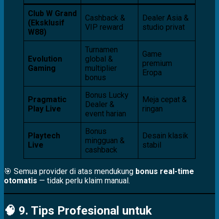
Club W Grand
Cashback &
Dealer Asia &
(Eksklusif
VIP reward
studio privat
W88)
Turnamen
Game
Evolution
global &
premium
Gaming
multiplier
Eropa
bonus
Bonus Lucky
Pragmatic
Meja cepat &
Dealer &
Play Live
ringan
event harian
Bonus
Playtech
Desain klasik
mingguan &
Live
stabil
cashback
🎯 Semua provider di atas mendukung
bonus real-time
otomatis
— tidak perlu klaim manual.
🧠
9. Tips Profesional untuk