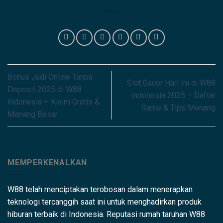
Bonus Judi Online Tanpa
Slot Gacor Hari Ini di W88
Deposit 2025 di W88
Indonesia 2025 – Daftar
Indonesia – Klaim Gratis &
Game & Tips Menang
Menang Besar
MEMPERKENALKAN
W88 telah menciptakan terobosan dalam menerapkan
teknologi tercanggih saat ini untuk menghadirkan produk
hiburan terbaik di Indonesia. Reputasi rumah taruhan W88