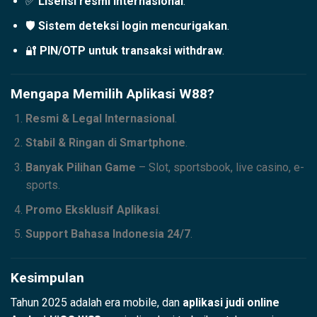
✅
Lisensi resmi internasional
.
🛡️
Sistem deteksi login mencurigakan
.
🔐
PIN/OTP untuk transaksi withdraw
.
Mengapa Memilih Aplikasi W88?
Resmi & Legal Internasional
.
Stabil & Ringan di Smartphone
.
Banyak Pilihan Game
– Slot, sportsbook, live casino, e-
sports.
Promo Eksklusif Aplikasi
.
Support Bahasa Indonesia 24/7
.
Kesimpulan
Tahun 2025 adalah era mobile, dan
aplikasi judi online