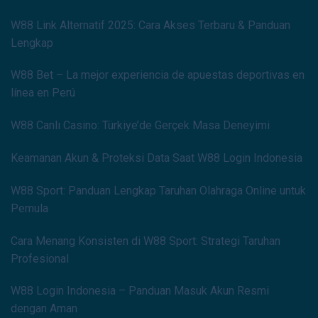
W88 Link Alternatif 2025: Cara Akses Terbaru & Panduan
Lengkap
W88 Bet – La mejor experiencia de apuestas deportivas en
línea en Perú
W88 Canlı Casino: Türkiye’de Gerçek Masa Deneyimi
Keamanan Akun & Proteksi Data Saat W88 Login Indonesia
W88 Sport: Panduan Lengkap Taruhan Olahraga Online untuk
Pemula
Cara Menang Konsisten di W88 Sport: Strategi Taruhan
Profesional
W88 Login Indonesia – Panduan Masuk Akun Resmi
dengan Aman