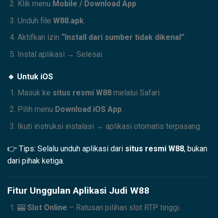
Klik menu
Mobile / Download App
.
Unduh file
W88.apk
.
Aktifkan izin
“Install dari sumber tidak dikenal”
.
Instal aplikasi → Selesai.
🔹 Untuk iOS
Masuk ke
situs resmi W88
melalui Safari.
Pilih menu
Download iOS App
.
Ikuti instruksi instalasi → aplikasi otomatis terpasang.
👉 Tips: Selalu unduh aplikasi dari
situs resmi W88
, bukan
dari pihak ketiga.
Fitur Unggulan Aplikasi Judi W88
🎰
Slot Online
– Ratusan pilihan slot RTP tinggi.