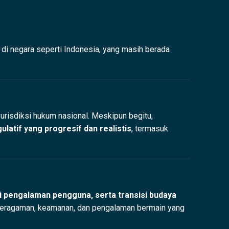
 di negara seperti Indonesia, yang masih berada
 yurisdiksi hukum nasional. Meskipun begitu,
latif yang progresif dan realistis
, termasuk
si pengalaman pengguna, serta transisi budaya
, keragaman, keamanan, dan pengalaman bermain yang