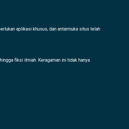
rlukan aplikasi khusus, dan antarmuka situs telah
 hingga fiksi ilmiah. Keragaman ini tidak hanya