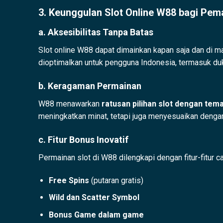
3. Keunggulan Slot Online W88 bagi Pem
a.
Aksesibilitas Tanpa Batas
Slot online W88 dapat dimainkan kapan saja dan di ma
dioptimalkan untuk pengguna Indonesia, termasuk du
b.
Keragaman Permainan
W88 menawarkan
ratusan pilihan slot dengan tem
meningkatkan minat, tetapi juga menyesuaikan dengan
c.
Fitur Bonus Inovatif
Permainan slot di W88 dilengkapi dengan fitur-fitur c
Free Spins
(putaran gratis)
Wild dan Scatter Symbol
Bonus Game dalam game