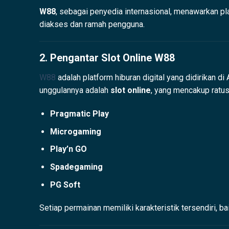
W88
, sebagai penyedia internasional, menawarkan p
diakses dan ramah pengguna.
2. Pengantar Slot Online W88
W88
adalah platform hiburan digital yang didirikan d
unggulannya adalah
slot online
, yang mencakup ratus
Pragmatic Play
Microgaming
Play’n GO
Spadegaming
PG Soft
Setiap permainan memiliki karakteristik tersendiri, bai