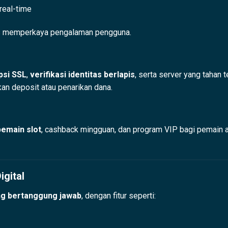
real-time
gus memperkaya pengalaman pengguna.
psi SSL
,
verifikasi identitas berlapis
, serta server yang tahan 
an deposit atau penarikan dana.
emain slot
, cashback mingguan, dan program VIP bagi pemain a
igital
ng bertanggung jawab
, dengan fitur seperti: