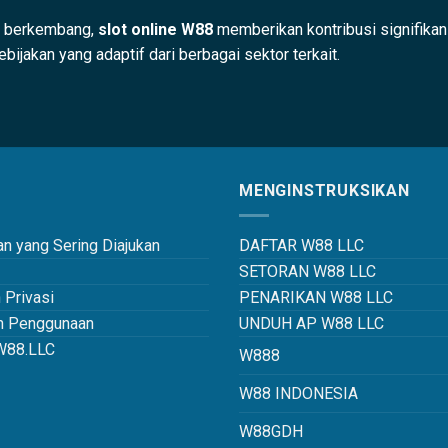
us berkembang,
slot online W88
memberikan kontribusi signifikan
ijakan yang adaptif dari berbagai sektor terkait.
MENGINSTRUKSIKAN
n yang Sering Diajukan
DAFTAR W88 LLC
SETORAN W88 LLC
 Privasi
PENARIKAN W88 LLC
n Penggunaan
UNDUH AP W88 LLC
W88.LLC
W888
W88 INDONESIA
W88GDH