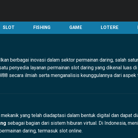
SLOT
FISHING
GAME
LOTERE
ilkan berbagai inovasi dalam sektor permainan daring, salah sat
tu penyedia layanan permainan slot daring yang dikenal luas di A
88 secara ilmiah serta menganalisis keunggulannya dari aspek te
 mekanik yang telah diadaptasi dalam bentuk digital dan dapat d
ang
sebagai bagian dari sistem hiburan virtual. Di Indonesia, me
permainan daring, termasuk slot online.