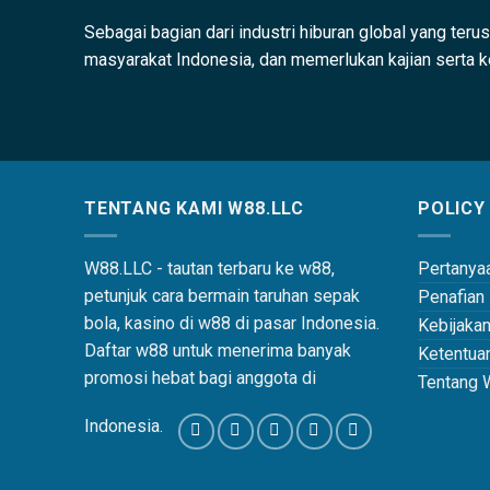
Sebagai bagian dari industri hiburan global yang ter
masyarakat Indonesia, dan memerlukan kajian serta keb
TENTANG KAMI W88.LLC
POLICY
W88.LLC - tautan terbaru ke w88,
Pertanyaa
petunjuk cara bermain taruhan sepak
Penafian
bola, kasino di w88 di pasar Indonesia.
Kebijakan
Daftar w88 untuk menerima banyak
Ketentua
promosi hebat bagi anggota di
Tentang 
Indonesia.